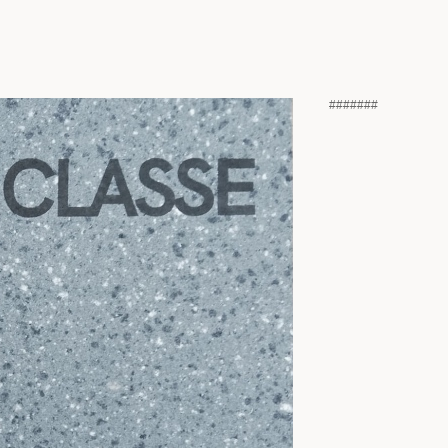
#
#
#
#
#
#
#