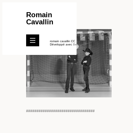
Romain
Cavallin
romain cavallin CC
Développé avec
Berta.me
#
#
#
#
#
#
#
#
#
#
#
#
#
#
#
#
#
#
#
#
#
#
#
#
#
#
#
#
#
#
#
#
#