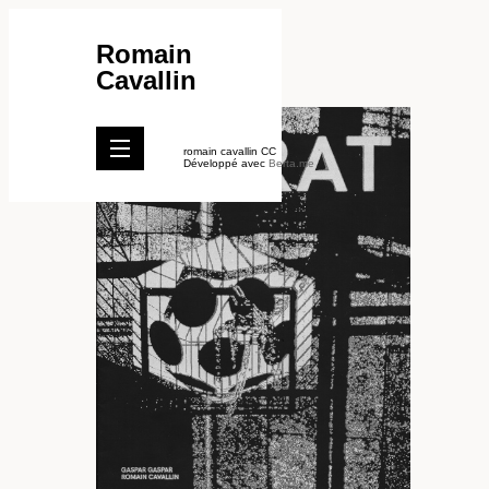
Romain
Cavallin
romain cavallin CC
Développé avec
Berta.me